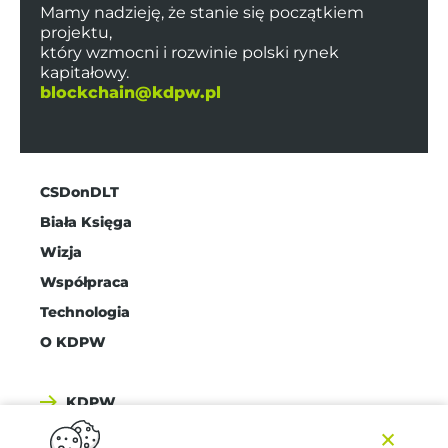
Mamy nadzieję, że stanie się początkiem
projektu,
który wzmocni i rozwinie polski rynek
kapitałowy.
blockchain@kdpw.pl
CSDonDLT
Biała Księga
Wizja
Współpraca
Technologia
O KDPW
KDPW
×
KDPW_CCP