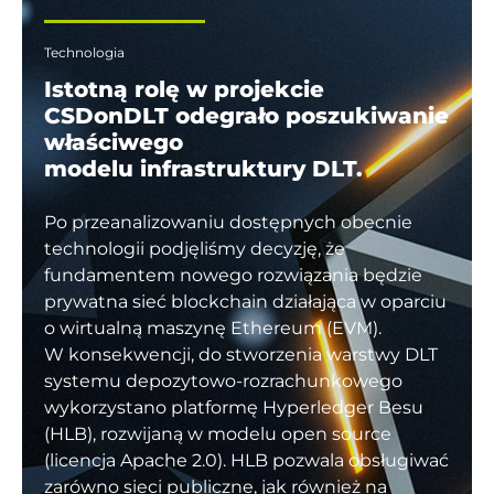
Technologia
Istotną rolę w projekcie
CSDonDLT odegrało poszukiwanie
właściwego
modelu infrastruktury DLT.
Po przeanalizowaniu dostępnych obecnie
technologii podjęliśmy decyzję, że
fundamentem nowego rozwiązania będzie
prywatna sieć blockchain działająca w oparciu
o wirtualną maszynę Ethereum (EVM).
W konsekwencji, do stworzenia warstwy DLT
systemu depozytowo-rozrachunkowego
wykorzystano platformę Hyperledger Besu
(HLB), rozwijaną w modelu open source
(licencja Apache 2.0). HLB pozwala obsługiwać
zarówno sieci publiczne, jak również na